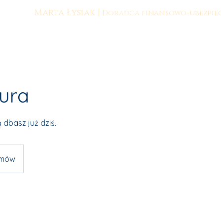
Marta Łysiak |
Doradca finansowo-ubezpie
ura
 dbasz już dziś.
amów