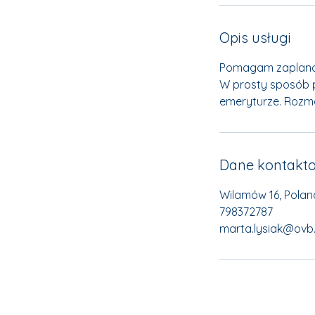
Opis usługi
Pomagam zaplanow
W prosty sposób p
emeryturze. Rozma
Dane kontakt
Wilamów 16, Polan
798372787
marta.lysiak@ovb