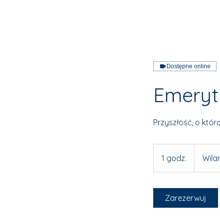
Dostępne online
Emeryt
Przyszłość, o którą
1 godz.
1
Wil
g
o
d
Zarezerwuj
z